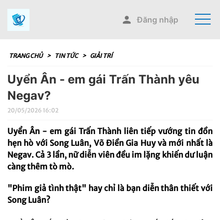
Đăng nhập
TRANG CHỦ
>
TIN TỨC
>
GIẢI TRÍ
Uyển Ân - em gái Trấn Thành yêu
Negav?
20/05/2026 16:02
Uyển Ân - em gái Trấn Thành liên tiếp vướng tin đồn
hẹn hò với Song Luân, Võ Điền Gia Huy và mới nhất là
Negav. Cả 3 lần, nữ diễn viên đều im lặng khiến dư luận
càng thêm tò mò.
"Phim giả tình thật" hay chỉ là bạn diễn thân thiết với
Song Luân?