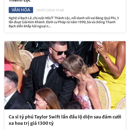
VĂN HÓA
29/07/2026 15:48
Nghệ sĩ Bạch Lê, chị ruột NSƯT Thành Lộc, nổi danh với vai Bàng Quý Phi, 3
lần đoạt Giải Kim Khánh. Định cư Pháp từ năm 1990, bà và chồng Thanh
Bạch diễn khắp hải ngoại n...
Ca sĩ tỷ phú Taylor Swift lần đầu lộ diện sau đám cưới
xa hoa trị giá 1300 tỷ