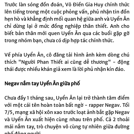
Trước làn sóng đồn đoán, Võ Điền Gia Huy chính thức
lên tiếng trong một cuộc phỏng vấn, phủ nhận tin đồn
hẹn hò và khẳng định mối quan hệ giữa anh và Uyển Ân
chỉ dừng lại ở mức đồng nghiệp thân thiết. Anh cho
biết bản thân mới quen Uyển Ân qua các buổi gặp gỡ
trong nhóm bạn, chưa có dịp hợp tác chính thức.
Về phía Uyển Ân, cô đăng tải hình ảnh kèm dòng chú
thích "Người Phan Thiết ai cũng dễ thương" - động
thái được nhiều khán giả xem là lời phủ nhận kín đáo.
Negav nắm tay Uyển Ân giữa phố
Chưa đầy 1 tháng sau, Uyển Ân lại trở thành tâm điểm
với một cái tên hoàn toàn bất ngờ - rapper Negav. Tối
7/5, mạng xã hội xôn xao trước loạt ảnh bắt gặp Negav
và Uyển Ân xuất hiện cùng nhau trên phố. Cả 2 thoải
mái nắm tay, trò chuyện vô cùng tự nhiên giữa đường
phố đông người.