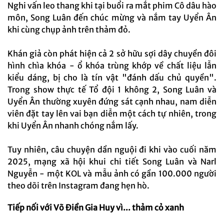
Nghi vấn leo thang khi tại buổi ra mắt phim Cô dâu hào
môn, Song Luân đến chúc mừng và nắm tay Uyển Ân
khi cùng chụp ảnh trên thảm đỏ.
Khán giả còn phát hiện cả 2 sở hữu sợi dây chuyền đôi
hình chìa khóa - ổ khóa trùng khớp về chất liệu lẫn
kiểu dáng, bị cho là tín vật "đánh dấu chủ quyền".
Trong show thực tế Tổ đội 1 không 2, Song Luân và
Uyển Ân thường xuyên đứng sát cạnh nhau, nam diễn
viên đặt tay lên vai bạn diễn một cách tự nhiên, trong
khi Uyển Ân nhanh chóng nắm lấy.
Tuy nhiên, câu chuyện dần nguội đi khi vào cuối năm
2025, mạng xã hội khui chi tiết Song Luân và Narl
Nguyễn - một KOL và mẫu ảnh có gần 100.000 người
theo dõi trên Instagram đang hẹn hò.
Tiếp nối với Võ Điền Gia Huy vì... thảm cỏ xanh