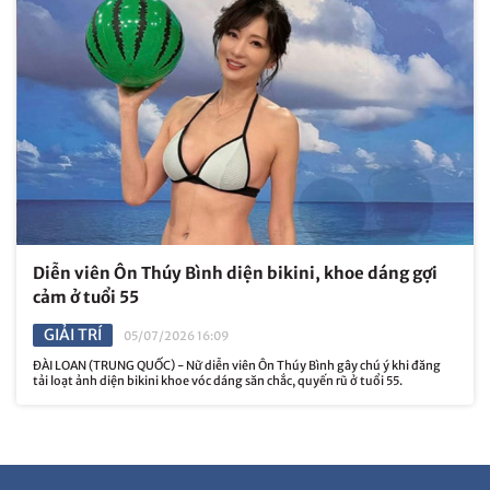
Diễn viên Ôn Thúy Bình diện bikini, khoe dáng gợi
cảm ở tuổi 55
GIẢI TRÍ
05/07/2026 16:09
ĐÀI LOAN (TRUNG QUỐC) - Nữ diễn viên Ôn Thúy Bình gây chú ý khi đăng
tải loạt ảnh diện bikini khoe vóc dáng săn chắc, quyến rũ ở tuổi 55.