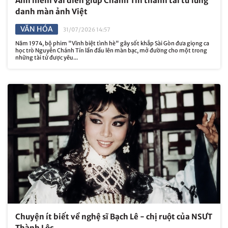
Ảnh hiếm vai diễn giúp Chánh Tín thành tài tử lừng
danh màn ảnh Việt
VĂN HÓA
31/07/2026 14:57
Năm 1974, bộ phim "Vĩnh biệt tình hè" gây sốt khắp Sài Gòn đưa giọng ca
học trò Nguyễn Chánh Tín lần đầu lên màn bạc, mở đường cho một trong
những tài tử được yêu...
Chuyện ít biết về nghệ sĩ Bạch Lê - chị ruột của NSƯT
Thành Lộc