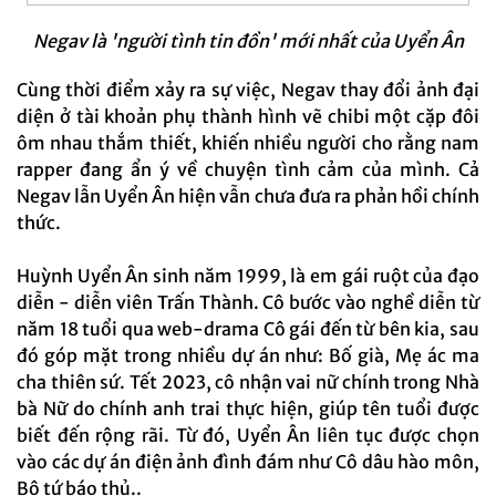
Negav là 'người tình tin đồn' mới nhất của Uyển Ân
Cùng thời điểm xảy ra sự việc, Negav thay đổi ảnh đại
diện ở tài khoản phụ thành hình vẽ chibi một cặp đôi
ôm nhau thắm thiết, khiến nhiều người cho rằng nam
rapper đang ẩn ý về chuyện tình cảm của mình. Cả
Negav lẫn Uyển Ân hiện vẫn chưa đưa ra phản hồi chính
thức.
Huỳnh Uyển Ân sinh năm 1999, là em gái ruột của đạo
diễn - diễn viên Trấn Thành. Cô bước vào nghề diễn từ
năm 18 tuổi qua web-drama Cô gái đến từ bên kia, sau
đó góp mặt trong nhiều dự án như: Bố già, Mẹ ác ma
cha thiên sứ. Tết 2023, cô nhận vai nữ chính trong Nhà
bà Nữ do chính anh trai thực hiện, giúp tên tuổi được
biết đến rộng rãi. Từ đó, Uyển Ân liên tục được chọn
vào các dự án điện ảnh đình đám như Cô dâu hào môn,
Bộ tứ báo thủ..