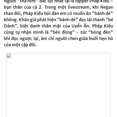
Người "thả hint" đắc lực nhất lại là rapper Pháp Kiều -
bạn thân của cả 2. Trong một livestream, khi Negav
than đói, Pháp Kiều hỏi đàn em có muốn ăn "bánh dé"
không. Khán giả phát hiện "bánh dé" đọc lái thành "bé
Dánh", biệt danh thân mật của Uyển Ân. Pháp Kiều
cũng tự nhận mình là "bén đòng" - tức "bóng đèn"
khi đọc ngược lại, ám chỉ người chen giữa buổi hẹn hò
của một cặp đôi.